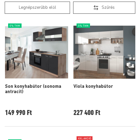
Legnépszerűbb elöl
Szűrés
0% THM
0% THM
Son konyhabútor (sonoma
Viola konyhabútor
antracit)
149 990 Ft
227 400 Ft
XXL AKCIÓ