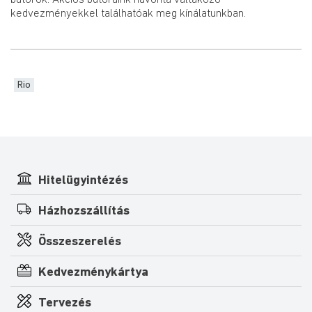
bútorok. Akciós bútoraink havonta váltakozó
kedvezményekkel találhatóak meg kínálatunkban.
Rio
Hitelügyintézés
Házhozszállítás
Összeszerelés
Kedvezménykártya
Tervezés