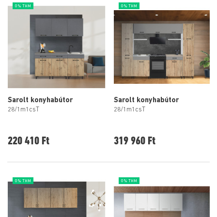
0% THM
0% THM
Sarolt konyhabútor
Sarolt konyhabútor
28/1m1csT
28/1m1csT
220 410 Ft
319 960 Ft
0% THM
0% THM