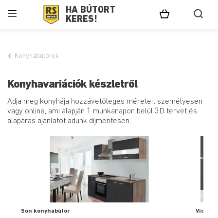
HA BÚTORT
KERES!
Konyhabútorok
Konyhavariációk készletről
Adja meg konyhája hozzávetőleges méreteit személyesen
vagy online, ami alapján 1 munkanapon belül 3D tervet és
alapáras ajánlatot adunk díjmentesen.
Son konyhabútor
Viola k