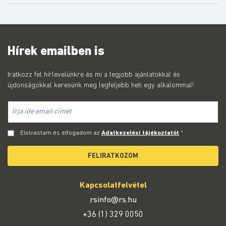
Hírek emailben is
Iratkozz fel hírlevelünkre és mi a legjobb ajánlatokkal és
újdonságokkal keresünk meg legfeljebb heti egy alkalommal!
Elolvastam és elfogadom az
Adatkezelési tájékoztatót
.*
FELIRATKOZOM
Kapcsolatfelvétel
rsinfo@rs.hu
+36 (1) 329 0050