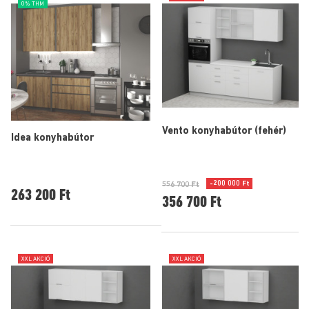
0% THM
Vento konyhabútor (fehér)
Idea konyhabútor
-200 000 Ft
556 700 Ft
263 200 Ft
356 700 Ft
XXL AKCIÓ
XXL AKCIÓ