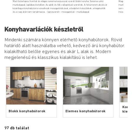
Matt bútorlapos fronttal és világos sonoma korpusszal szerelt blokk konyha. Sonoma színű
Magasfényű MD
munkalappal, laplábas kivitelben. Az ajtók és fiók csillapítóval szereltek. A feltüntetett akciós ár
munkalappal. 
kizárólag a konyhabútorra vonatkozik mosogatótálcával, a beépített készülékek, a kiegészítők
sorrendje var
és a csap árát nem tartalmazza. - lapraszerelt - mosogatóval - munkalappal
mosogatótálca
Konyhavariációk készletről
Mindenki számára könnyen elérhető konyhabútorok. Rövid
határidő alatt használatba vehető, kedvező árú konyhabútor.
kialakítható belőle egyenes és akár L alak is. Modern
megjelenésű és klasszikus kialakítású is lehet.
Kony
Blokk konyhabútorok
Elemes konyhabútorok
kiegé
97 db találat