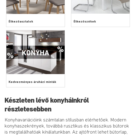
Étkezőasztalok
Étkezőszékek
Kedvezményes áruházi minták
Készleten lévő konyháinkról
részletesebben
Konyhavariációink számtalan stílusban elérhetőek. Modern
konyhaszekrények, továbbá rusztikus és klasszikus bútorok
is megtalálhatóak kínálatunkban. Az ajtófront lehet bútorlap,