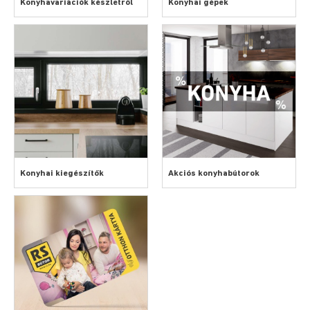
Konyhavariációk készletről
Konyhai gépek
Konyhai kiegészítők
Akciós konyhabútorok