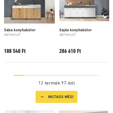
Sába konyhabútor
Sejda konyhabútor
28/1m1csT
28/1m1csT
188 540 Ft
286 610 Ft
12 termék 97-ból
MUTASS MÉG!