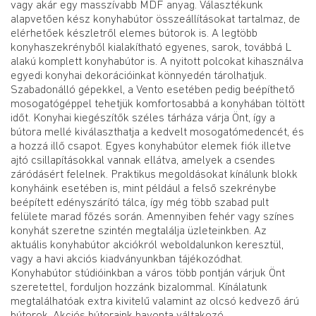
vagy akár egy masszívabb MDF anyag. Választékunk
alapvetően kész konyhabútor összeállításokat tartalmaz, de
elérhetőek készletről elemes bútorok is. A legtöbb
konyhaszekrényből kialakítható egyenes, sarok, továbbá L
alakú komplett konyhabútor is. A nyitott polcokat kihasználva
egyedi konyhai dekorációinkat könnyedén tárolhatjuk.
Szabadonálló gépekkel, a Vento esetében pedig beépíthető
mosogatógéppel tehetjük komfortosabbá a konyhában töltött
időt. Konyhai kiegészítők széles tárháza várja Önt, így a
bútora mellé kiválaszthatja a kedvelt mosogatómedencét, és
a hozzá illő csapot. Egyes konyhabútor elemek fiók illetve
ajtó csillapításokkal vannak ellátva, amelyek a csendes
záródásért felelnek. Praktikus megoldásokat kínálunk blokk
konyháink esetében is, mint például a felső szekrénybe
beépített edényszárító tálca, így még több szabad pult
felülete marad főzés során. Amennyiben fehér vagy színes
konyhát szeretne szintén megtalálja üzleteinkben. Az
aktuális konyhabútor akciókról weboldalunkon keresztül,
vagy a havi akciós kiadványunkban tájékozódhat.
Konyhabútor stúdióinkban a város több pontján várjuk Önt
szeretettel, forduljon hozzánk bizalommal. Kínálatunk
megtalálhatóak extra kivitelű valamint az olcsó kedvező árú