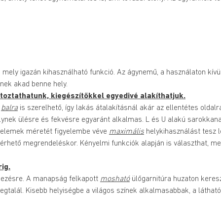
y, mely igazán kihasználható funkció. Az ágynemű, a használaton kívü
nnek akad benne hely.
oztathatunk, kiegészítőkkel egyedivé alakíthatjuk.
 
balra
 is szerelhető, így lakás átalakításnál akár az ellentétes oldalr
nek ülésre és fekvésre egyaránt alkalmas. L és U alakú sarokkan
 elemek méretét figyelembe véve 
maximális
 helykihasználást tesz 
kérhető megrendeléskor. Kényelmi funkciók alapján is választhat, me
ig.
lkezésre. A manapság felkapott 
mosható
 ülőgarnitúra huzaton keres
gtalál. Kisebb helyiségbe a világos színek alkalmasabbak, a láthat