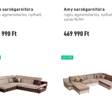
a sarokgarnitúra
Amy sarokgarnitúra
 ágyneműtartós, nyitható,
rugós ágyneműtartós, nyithat
Y
sarok/N/NY
 990 Ft
469 990 Ft
0% THM