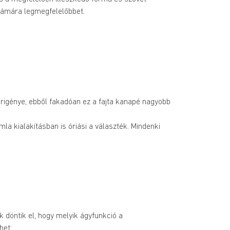
számára legmegfelelőbbet.
érigénye, ebből fakadóan ez a fajta kanapé nagyobb 
la kialakításban is óriási a választék. Mindenki 
döntik el, hogy melyik ágyfunkció a 
het: