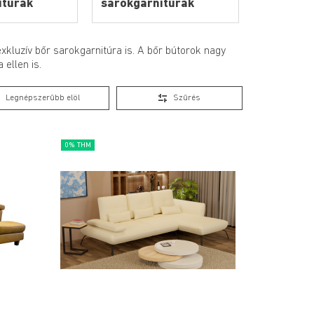
itúrák
sarokgarnitúrák
xkluzív bőr sarokgarnitúra is. A bőr bútorok nagy
ellen is.
Legnépszerűbb elöl
Szűrés
0% THM