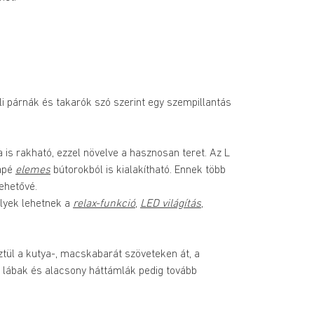
li párnák és takarók szó szerint egy szempillantás 
a is rakható, ezzel növelve a hasznosan teret. Az L 
apé 
elemes
 bútorokból is kialakítható. Ennek több 
lehetővé.
lyek lehetnek a 
relax-funkció
, 
LED világítás
, 
ztül a kutya-, macskabarát szöveteken át, a 
ó lábak és alacsony háttámlák pedig tovább 