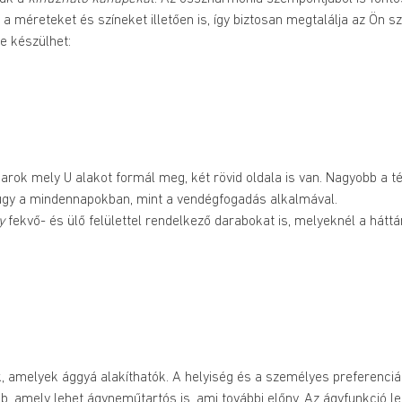
 a méreteket és színeket illetően is, így biztosan megtalálja az Ön 
te készülhet:
sarok mely U alakot formál meg, két rövid oldala is van. Nagyobb a t
re úgy a mindennapokban, mint a vendégfogadás alkalmával.
y
 fekvő- és ülő felülettel rendelkező darabokat is, melyeknél a háttám
 amelyek ággyá alakíthatók. A helyiség és a személyes preferenciák 
 amely lehet ágyneműtartós is, ami további előny. Az ágyfunkció le