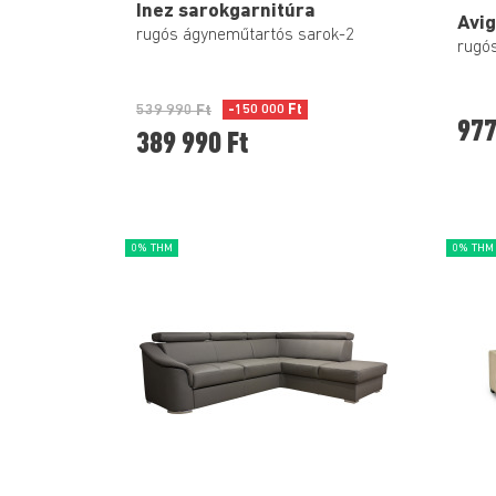
Inez sarokgarnitúra
Avi
rugós ágyneműtartós sarok-2
rugós
539 990 Ft
-150 000 Ft
977
389 990 Ft
0% THM
0% THM