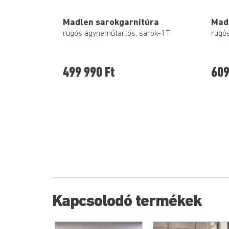
Madlen sarokgarnitúra
Mad
rugós ágyneműtartós, sarok-1T
rugó
499 990 Ft
609
Kapcsolodó termékek