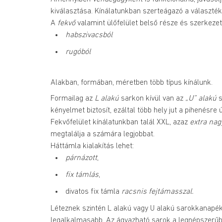
kiválasztása. Kínálatunkban szerteágazó a választék
A 
fekvő
 valamint ülőfelület belső része és szerkeze
habszivacsból
rugóból
Alakban, formában, méretben több típus kínálunk.
Formailag az 
L alakú
 sarkon kívül van az 
„U” alakú
 
kényelmet biztosít, ezáltal több hely jut a pihenés
Fekvőfelület kínálatunkban talál XXL, azaz 
extra nag
megtalálja a számára legjobbat.
Háttámla kialakítás lehet:
párnázott
,
fix támlás
,
divatos fix támla 
racsnis fejtámasszal.
Léteznek szintén L alakú vagy U alakú sarokkanapék,
legalkalmasabb. Az ágyazható sarok a legnépszerűbb,