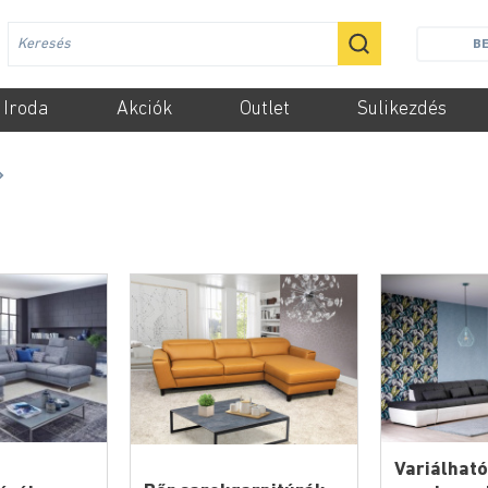
B
Iroda
Akciók
Outlet
Sulikezdés
Variálható