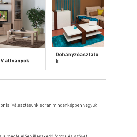
Dohányzóasztalo
V állványok
k
or is. Választásunk során mindenképpen vegyük 
s a megfelelően illeszkedő forma és szövet 