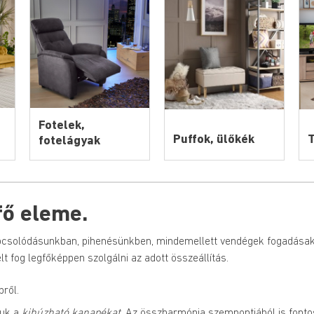
Fotelek,
Puffok, ülőkék
T
fotelágyak
fő eleme.
apcsolódásunkban, pihenésünkben, mindemellett vendégek fogadásak
lt fog legfőképpen szolgálni az adott összeállítás.
ről.
juk a 
kihúzható kanapékat
. Az összharmónia szempontjából is fonto