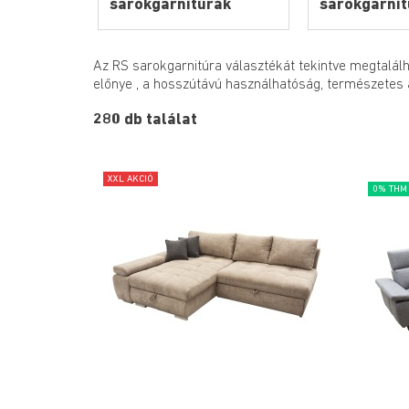
sarokgarnitúrák
sarokgarnit
Az RS sarokgarnitúra választékát tekintve megtalálha
előnye , a hosszútávú használhatóság, természetes a
280 db találat
XXL AKCIÓ
0% THM