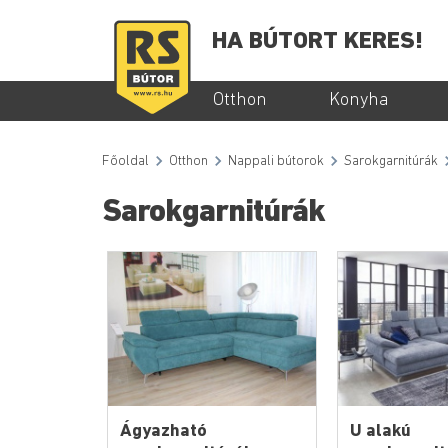
HA BÚTORT KERES!
Otthon
Konyha
Főoldal
Otthon
Nappali bútorok
Sarokgarnitúrák
Sarokgarnitúrák
Ágyazható
U alakú