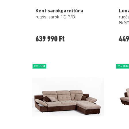
Kent sarokgarnitúra
Lun
rugós, sarok-1E, P/B.
rugós
N/N
639 990 Ft
449
0% THM
0% THM