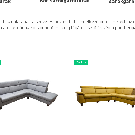
Bőr sarokgarnitúrák
úrák
sarokgarn
tó kínálatában a szövetes bevonattal rendelkező bútoron kívül, az e
lapanyagának köszönhetően pedig légáteresztő és véd a porallergia 
0% THM