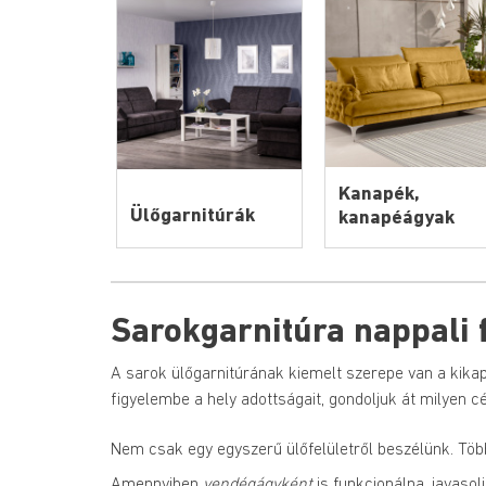
Kanapék,
Ülőgarnitúrák
kanapéágyak
Sarokgarnitúra nappali 
A sarok ülőgarnitúrának kiemelt szerepe van a kik
figyelembe a hely adottságait, gondoljuk át milyen cé
Nem csak egy egyszerű ülőfelületről beszélünk. Több
Amennyiben 
vendégágyként
 is funkcionálna, javasol