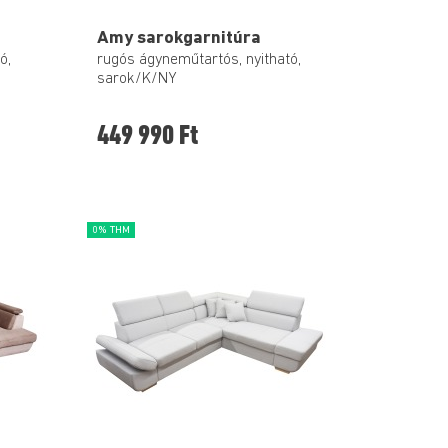
Amy sarokgarnitúra
ó,
rugós ágyneműtartós, nyitható,
sarok/K/NY
449 990 Ft
0% THM