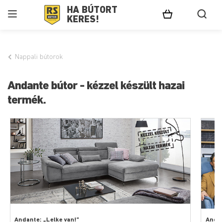
HA BÚTORT
KERES!
Nappali bútorok
Andante bútor - kézzel készült hazai
termék.
Andante: „Lelke van!”
Anda