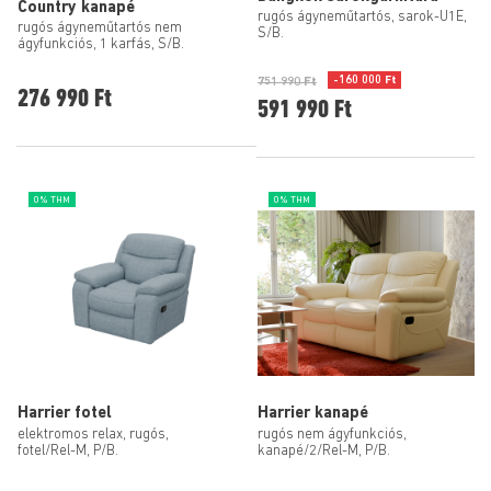
Country kanapé
rugós ágyneműtartós, sarok-U1E,
rugós ágyneműtartós nem
S/B.
ágyfunkciós, 1 karfás, S/B.
-160 000 Ft
751 990 Ft
276 990 Ft
591 990 Ft
0% THM
0% THM
Harrier fotel
Harrier kanapé
elektromos relax, rugós,
rugós nem ágyfunkciós,
fotel/Rel-M, P/B.
kanapé/2/Rel-M, P/B.