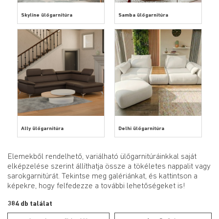
Skyline ülőgarnitúra
Samba ülőgarnitúra
Ally ülőgarnitúra
Delhi ülőgarnitúra
Elemekből rendelhető, variálható ülőgarnitúráinkkal saját
elképzelése szerint állíthatja össze a tökéletes nappalit vagy
sarokgarnitúrát. Tekintse meg galériánkat, és kattintson a
képekre, hogy felfedezze a további lehetőségeket is!
384 db találat