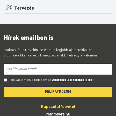
Tervezés
Hírek emailben is
Iratkozz fel hírlevelünkre és mi a legjobb ajánlatokkal és
újdonságokkal keresünk meg legfeljebb heti egy alkalommal!
Elolvastam és elfogadom az
Adatkezelési tájékoztatót
.*
FELIRATKOZOM
Kapcsolatfelvétel
rsinfo@rs.hu