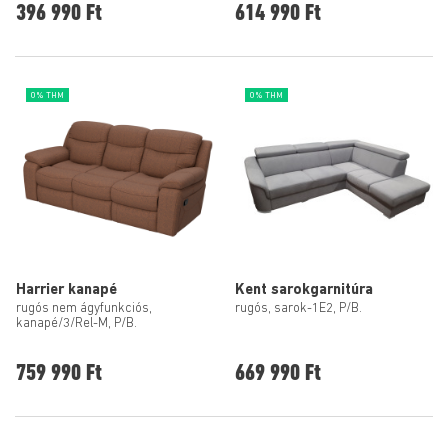
396 990 Ft
614 990 Ft
0% THM
0% THM
Harrier kanapé
Kent sarokgarnitúra
rugós nem ágyfunkciós,
rugós, sarok-1E2, P/B.
kanapé/3/Rel-M, P/B.
759 990 Ft
669 990 Ft