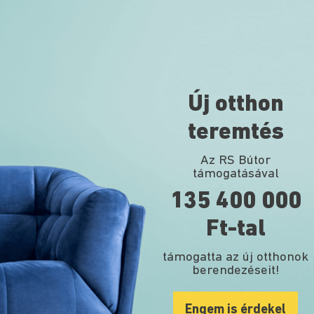
Új otthon
teremtés
Az RS Bútor
támogatásával
135 400 000
Ft-tal
támogatta az új otthonok
berendezéseit!
Engem is érdekel