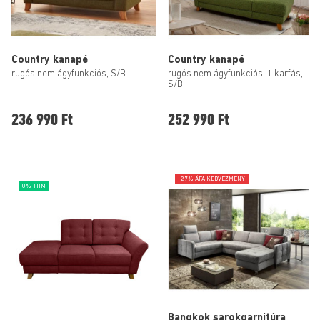
Country kanapé
Country kanapé
rugós nem ágyfunkciós, S/B.
rugós nem ágyfunkciós, 1 karfás,
S/B.
236 990 Ft
252 990 Ft
-27% ÁFA KEDVEZMÉNY
0% THM
Bangkok sarokgarnitúra