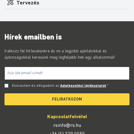
Tervezés
Hírek emailben is
Iratkozz fel hírlevelünkre és mi a legjobb ajánlatokkal és
újdonságokkal keresünk meg legfeljebb heti egy alkalommal!
Elolvastam és elfogadom az
Adatkezelési tájékoztatót
.*
FELIRATKOZOM
Kapcsolatfelvétel
rsinfo@rs.hu